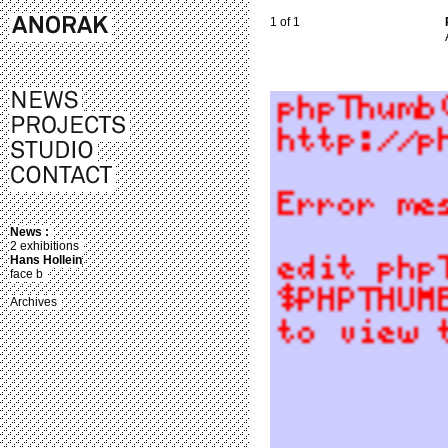
1 of 1
News :
2 exhibitions
Hans Hollein
face b
Archives